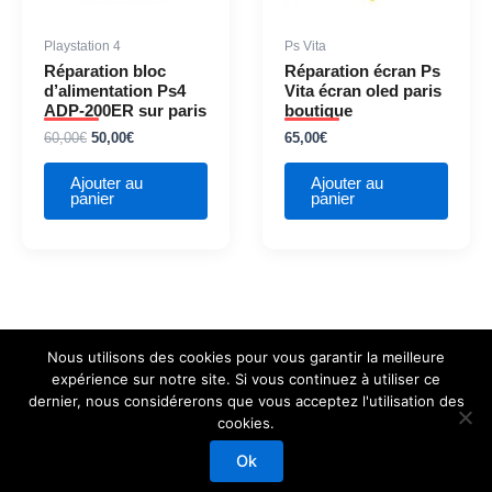
Playstation 4
Ps Vita
Réparation bloc
Réparation écran Ps
d’alimentation Ps4
Vita écran oled paris
ADP-200ER sur paris
boutique
60,00
€
50,00
€
65,00
€
Ajouter au
Ajouter au
panier
panier
Nous utilisons des cookies pour vous garantir la meilleure
expérience sur notre site. Si vous continuez à utiliser ce
dernier, nous considérerons que vous acceptez l'utilisation des
cookies.
Copyright © 2026 Mod Fusion
Ok