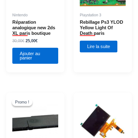
Nintendo
Playstation 3
Réparation
Rebillage Ps3 YLOD
analogique new 2ds
Yellow Light Of
XL paris boutique
Death paris
30,00
€
25,00
€
Lire la suite
Ajouter au
panier
Le
Le
prix
prix
Promo !
Promo !
initial
actuel
était :
est :
60,00€.
50,00€.