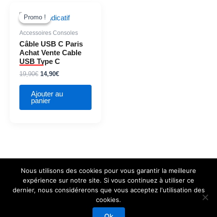
Le
Le
prix
prix
Promo !
Promo !
initial
actuel
était :
est :
Accessoires Consoles
19,90€.
14,90€.
Câble USB C Paris
Achat Vente Cable
USB Type C
19,90
€
14,90
€
Ajouter au
panier
Nous utilisons des cookies pour vous garantir la meilleure
expérience sur notre site. Si vous continuez à utiliser ce
dernier, nous considérerons que vous acceptez l'utilisation des
cookies.
Copyright © 2026 Mod Fusion
Ok